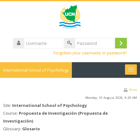
Username
Log
Password
Forgotten your username or password?
in
International School of Psychology
English ‎(en)‎
Print
Search
Monday, 10 August 2026, 9:20 AM
courses
Sub
Site:
International School of Psychology
Course:
Propuesta de Investigación (Propuesta de
Investigación)
Glossary:
Glosario