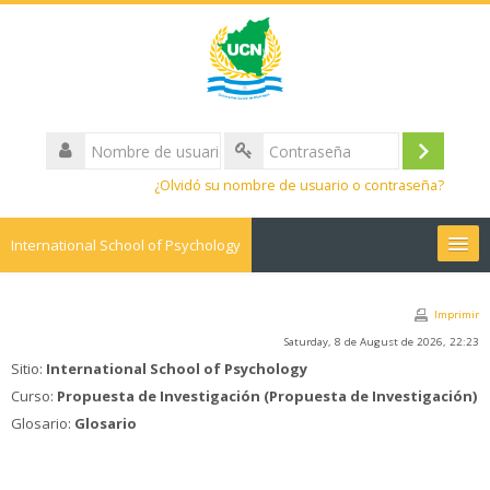
Nombre
de
Acceder
Contraseña
usuario
¿Olvidó su nombre de usuario o contraseña?
International School of Psychology
Español - Internacional ‎(es)‎
Imprimir
Buscar
Saturday, 8 de August de 2026, 22:23
cursos
Envi
Sitio:
International School of Psychology
Curso:
Propuesta de Investigación (Propuesta de Investigación)
Glosario:
Glosario