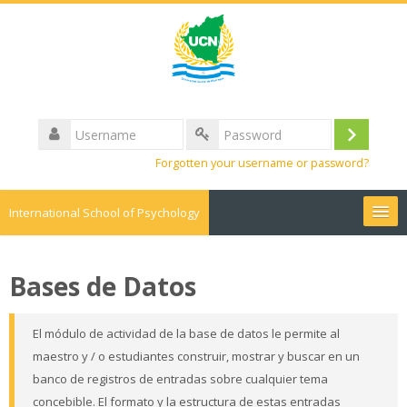
Username
Log
Password
Forgotten your username or password?
in
International School of Psychology
English ‎(en)‎
Bases de Datos
Search
courses
Sub
El módulo de actividad de la base de datos le permite al
maestro y / o estudiantes construir, mostrar y buscar en un
banco de registros de entradas sobre cualquier tema
concebible. El formato y la estructura de estas entradas