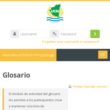
Username
Log
Password
Forgotten your username or password?
in
International School of Psychology
English ‎(en)‎
Glosario
Search
courses
Sub
Printer-friendly version
El módulo de actividad del glosario
les permite a los participantes crear
y mantener una lista de