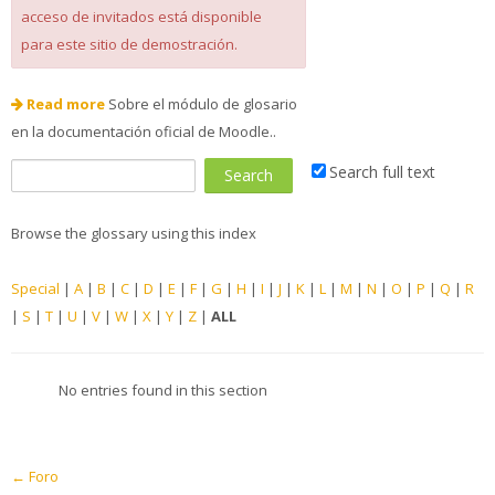
acceso de invitados está disponible
para este sitio de demostración.
Read more
Sobre el módulo de glosario
en la documentación oficial de Moodle..
Search full text
Browse the glossary using this index
Special
|
A
|
B
|
C
|
D
|
E
|
F
|
G
|
H
|
I
|
J
|
K
|
L
|
M
|
N
|
O
|
P
|
Q
|
R
|
S
|
T
|
U
|
V
|
W
|
X
|
Y
|
Z
|
ALL
No entries found in this section
← Foro