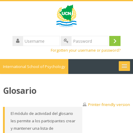
Username
Log
Password
Forgotten your username or password?
in
International School of Psychology
English ‎(en)‎
Glosario
Search
courses
Sub
Printer-friendly version
El módulo de actividad del glosario
les permite a los participantes crear
y mantener una lista de