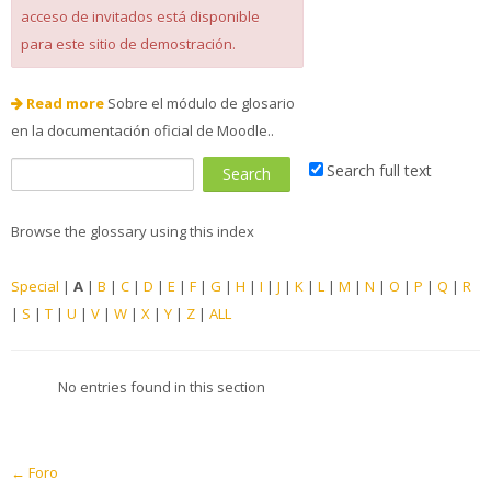
acceso de invitados está disponible
para este sitio de demostración.
Read more
Sobre el módulo de glosario
en la documentación oficial de Moodle..
Search full text
Browse the glossary using this index
Special
|
A
|
B
|
C
|
D
|
E
|
F
|
G
|
H
|
I
|
J
|
K
|
L
|
M
|
N
|
O
|
P
|
Q
|
R
|
S
|
T
|
U
|
V
|
W
|
X
|
Y
|
Z
|
ALL
No entries found in this section
← Foro