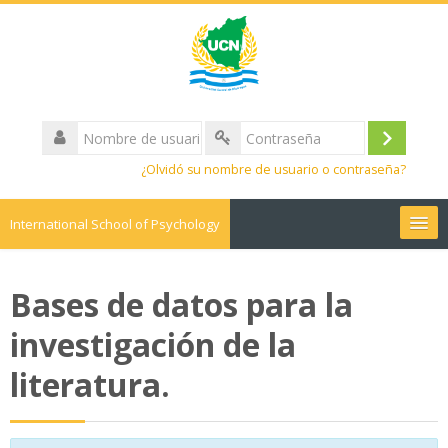
Nombre
de
Acceder
Contraseña
usuario
¿Olvidó su nombre de usuario o contraseña?
International School of Psychology
Español - Internacional ‎(es)‎
Bases de datos para la
Buscar
cursos
investigación de la
Envi
literatura.