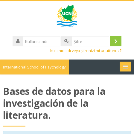
Kullanıcı
adı
Giriş
Şifre
Kullanıcı adı veya şifrenizi mi unuttunuz?
yap
International School of Psychology
Türkçe ‎(tr)‎
Bases de datos para la
Dersleri
ara
investigación de la
Gön
literatura.