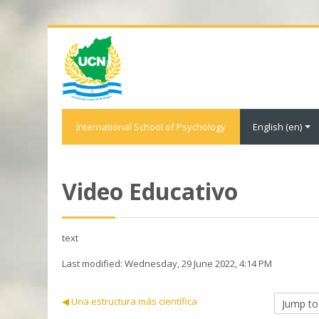
International School of Psychology
English ‎(en)‎
Video Educativo
text
Last modified: Wednesday, 29 June 2022, 4:14 PM
Jump
◀︎ Una estructura más científica
to...