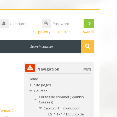
Username
Log
Password
Forgotten your username or password?
in
Search
courses
Submit
Navigation
Home
Site pages
Courses
Cursos de español (Spanish
Courses)
Capítulo 1: Introducción
nformación
ES_1.1 - 1.4 El punto de