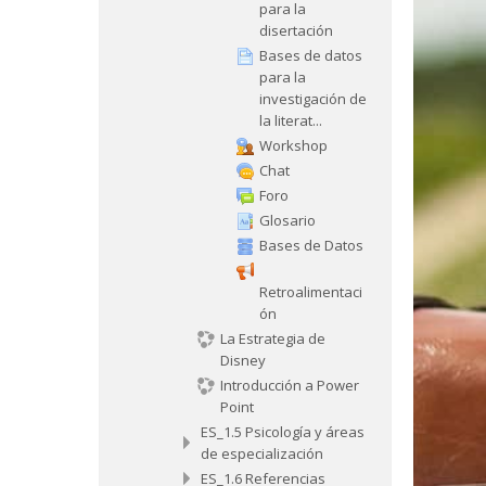
para la
disertación
Bases de datos
para la
investigación de
la literat...
Workshop
Chat
Foro
Glosario
Bases de Datos
Retroalimentaci
ón
La Estrategia de
Disney
Introducción a Power
Point
ES_1.5 Psicología y áreas
de especialización
ES_1.6 Referencias